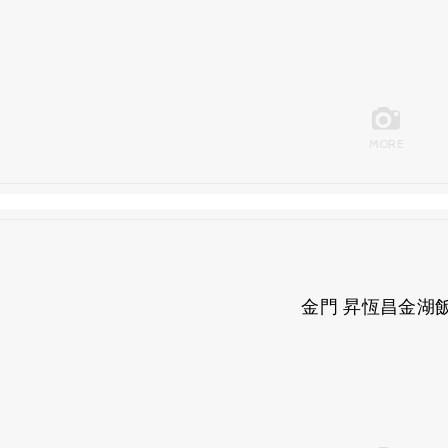
MORE
金門 昇恆昌金湖