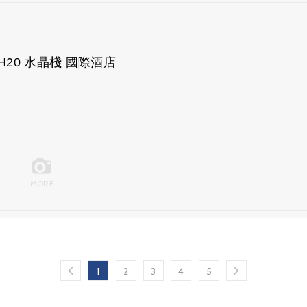
H20 水晶棧 國際酒店
MORE
1
2
3
4
5